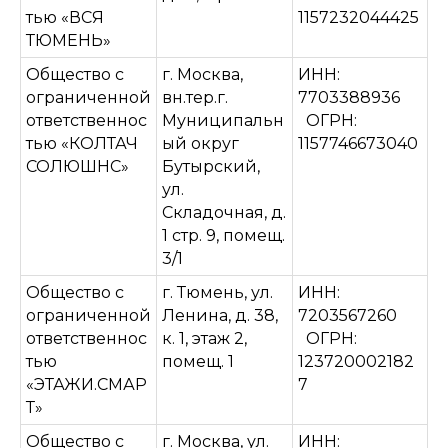
тью «ВСЯ
1157232044425
ТЮМЕНЬ»
Общество с
г. Москва,
ИНН:
ограниченной
вн.тер.г.
7703388936
ответственнос
Муниципальн
ОГРН:
тью «КОЛТАЧ
ый округ
1157746673040
СОЛЮШНС»
Бутырский,
ул.
Складочная, д.
1 стр. 9, помещ.
3/1
Общество с
г. Тюмень, ул.
ИНН:
ограниченной
Ленина, д. 38,
7203567260
ответственнос
к. 1, этаж 2,
ОГРН:
тью
помещ. 1
123720002182
«ЭТАЖИ.СМАР
7
Т»
Общество с
г. Москва, ул.
ИНН: