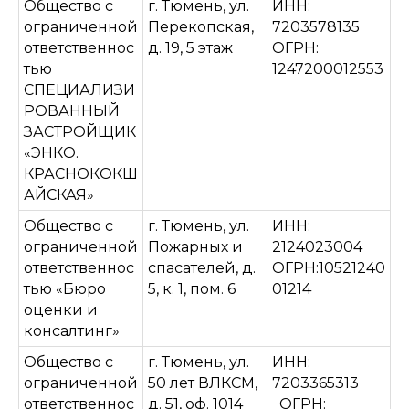
Общество с
г. Тюмень, ул.
ИНН:
ограниченной
Перекопская,
7203578135
ответственнос
д. 19, 5 этаж
ОГРН:
тью
1247200012553
СПЕЦИАЛИЗИ
РОВАННЫЙ
ЗАСТРОЙЩИК
«ЭНКО.
КРАСНОКОКШ
АЙСКАЯ»
Общество с
г. Тюмень, ул.
ИНН:
ограниченной
Пожарных и
2124023004
ответственнос
спасателей, д.
ОГРН:10521240
тью «Бюро
5, к. 1, пом. 6
01214
оценки и
консалтинг»
Общество с
г. Тюмень, ул.
ИНН:
ограниченной
50 лет ВЛКСМ,
7203365313
ответственнос
д. 51, оф. 1014
ОГРН: